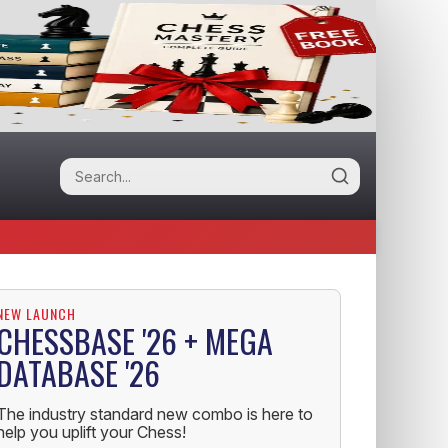
NEW LAUNCH
CHESSBASE '26 + MEGA
DATABASE '26
The industry standard new combo is here to
help you uplift your Chess!