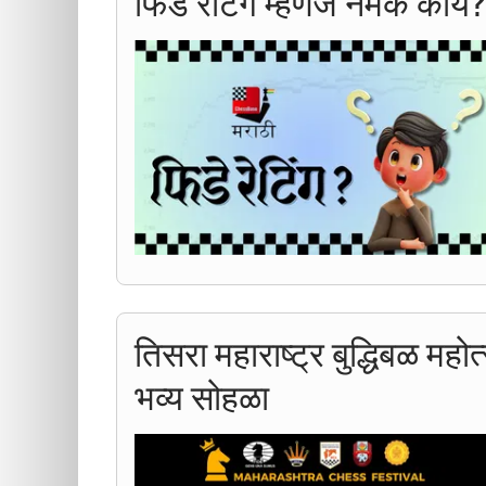
फिडे रेटिंग म्हणजे नेमकं काय
तिसरा महाराष्ट्र बुद्धिबळ महो
भव्य सोहळा