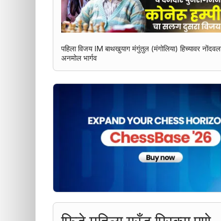
पहिला विजय IM बाथखुयाग मंगुंतुल (मंगोलिया) हिच्यावर नोंदव
अनमोल भार्गव
फिडे महिला ग्रँड प्रिक्स पुणे