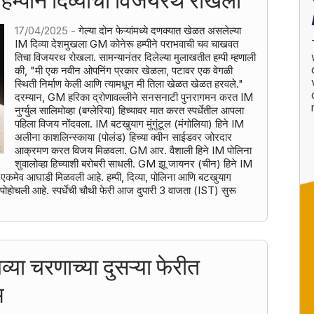
17/04/2025 -
गेल्या दोन फेऱ्यांमध्ये दणक्यात खेळत असलेल्या
IM दिव्या देशमुखला GM कोनेरू हम्पीने पराभवाची चव चाखवत
तिचा विजयरथ रोखला. सामन्यानंतर दिलेल्या मुलाखतीत हम्पी म्हणाली
की, "मी एक नवीन ओपनिंग प्रकार खेळला, पटावर एक वेगळी
स्थिती निर्माण केली आणि त्यामधून मी तिला खेळत खेळत हरवले."
दरम्यान, GM हरिका द्रोणावल्लीने सनसनाटी पुनरागमन करत IM
नुर्ग्युल सालिमोव्हा (बग्लेरिया) हिच्यावर मात करत स्पर्धेतील आपला
पहिला विजय नोंदवला. IM बटखुयाग मुंगुंटूल (मंगोलिया) हिने IM
अलीना काशलिन्स्काया (पोलंड) हिच्या क्वीन साईडवर जोरदार
आक्रमण करत विजय मिळवला. GM आर. वैशाली हिने IM पोलिना
शुवालोव्हा हिच्याशी बरोबरी साधली. GM झू जायनर (चीन) हिने IM
सह एकमेव आघाडी मिळवली आहे. हम्पी, दिव्या, पोलिना आणि बटखुयाग
र पोहोचली आहे. स्पर्धेची चौथी फेरी आज दुपारी 3 वाजता (IST) सुरू
व्या चरणाच्या दुसऱ्या फेरीत
म