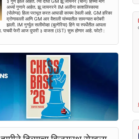
३ गुण झाले आहेत. त्या दोघी GM झू जायनर (चीन) हिच्या मागे
अर्ध्या गुणाने आहेत. झू जायनरने IM अलीना काशलिंस्काया
(पोलेण्ड) हिला पराभूत करत आघाडी कायम ठेवली आहे. GM हरिका
द्रोणावल्ली आणि GM आर वैशाली यांच्यातील सामन्यात बरोबरी
झाली. IM नुर्ग्युल सलीमोव्हा (बुल्गेरिया) हिने या स्पर्धेतील आपला
ला. पाचवी फेरी आज दुपारी ३ वाजता (IST) सुरू होणार आहे. फोटो :
 - हम्पीने दिव्याचा विजयरथ रोखला