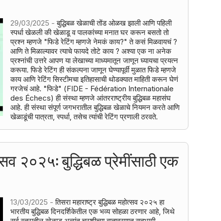
?
29/03/2025 -
बुद्धिबळ खेळाची तोंड ओळख झाली आणि पहिली
स्पर्धा खेळली की खेळाडू व पालकांच्या मनात घर करून बसतो तो
प्रश्न म्हणजे "फिडे रेटिंग म्हणजे नेमकं काय?" ते कसं मिळवायचं ?
आणि ते मिळाल्यावर त्याचे फायदे तोटे काय ? अश्या एक ना अनेक
प्रश्नांची उत्तरे आपण या लेखाच्या माध्यमातून जाणून घ्यायचा प्रयत्न
करूया. फिडे रेटिंग ही संकल्पना जाणून घेण्यापूर्वी मुळात फिडे म्हणजे
काय आणि रेटिंग सिस्टीमचा इतिहासाची थोडक्यात माहिती करून घेणं
गरजेचं आहे. "फिडे" (FIDE - Fédération Internationale
des Échecs) ही संस्था म्हणजे आंतरराष्ट्रीय बुद्धिबळ महासंघ
आहे. ही संस्था संपूर्ण जगभरातील बुद्धिबळ खेळाचे नियमन करते आणि
खेळाडूंची पात्रता, स्पर्धा, तसेच त्यांची रेटिंग प्रणाली ठरवते.
त्सव २०२५: बुद्धिबळ प्रेमींसाठी एक
13/03/2025 -
तिसरा महाराष्ट्र बुद्धिबळ महोत्सव २०२५ हा
भारतीय बुद्धिबळ दिनदर्शिकेतील एक भव्य सोहळा ठरणार आहे, जिथे
सर्व स्तरातील खेळाडू अत्यंत चुरशीच्या वातावरणात सहभागी