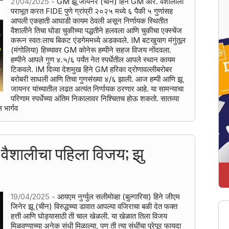
21/04/2025 -
GM झू जायनर (चीन) हिने GM आर. वैशालीला
पराभूत करत FIDE पुणे ग्रांप्री २०२५ मध्ये ६ पैकी ५ गुणांसह
आपली एकहाती आघाडी कायम ठेवली असून निर्णायक स्थितीत
वैशालीने तिचा घोडा चुकीच्या पद्धतीने हलवला आणि चुकीचा एक्स्चेंज
करून स्वतःलाच बिकट एंडगेममध्ये अडकवले. IM बटखुयाग मंगुंतूल
(मंगोलिया) हिच्यावर GM कोनेरू हम्पीने सहज विजय नोंदवला.
हम्पीने आपले गुण ४.५/६ पर्यंत नेत स्पर्धेतील आपले स्थान कायम
टिकवले. IM दिव्या देशमुख हिने GM हरिका द्रोणावल्लीबरोबर
बरोबरी साधली आणि तिचा गुणसंख्या ४/६ झाली. आज हम्पी आणि झू
जायनर यांच्यातील लढत अत्यंत निर्णायक ठरणार आहे. या सामन्याचा
परिणाम स्पर्धेच्या अंतिम निकालावर निश्चितच होऊ शकतो. सातव्या
 भार्गव
 - वैशालीचा पहिला विजय; झु
19/04/2025 -
आयएम नुर्ग्युल सलीमोव्हा (बुल्गारिया) हिने जीएम
जिनेर झू (चीन) विरुद्धच्या डावात आपल्या वजिराचा बळी देत फक्त
हत्ती आणि घोड्यासाठी ती चाल खेळली. या खेळात तिला विजय
मिळवण्याच्या अनेक संधी मिळाल्या, पण ती त्या संधींचा पुरेपूर फायदा