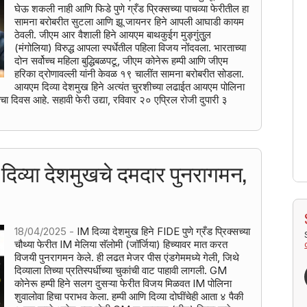
घेऊ शकली नाही आणि फिडे पुणे ग्रँड प्रिक्सच्या पाचव्या फेरीतील हा
सामना बरोबरीत सुटला आणि झू जायनर हिने आपली आघाडी कायम
ठेवली. जीएम आर वैशाली हिने आयएम बाथकुईग मुङ्गुंतुुल
(मंगोलिया) विरुद्ध आपला स्पर्धेतील पहिला विजय नोंदवला. भारताच्या
दोन सर्वोच्च महिला बुद्धिबळपटू, जीएम कोनेरू हम्पी आणि जीएम
हरिका द्रोणावल्ली यांनी केवळ १९ चालींत सामना बरोबरीत सोडला.
आयएम दिव्या देशमुख हिने अत्यंत चुरशीच्या लढाईत आयएम पोलिना
तीचा दिवस आहे. सहावी फेरी उद्या, रविवार २० एप्रिल रोजी दुपारी ३
 - दिव्या देशमुखचे दमदार पुनरागमन,
18/04/2025 -
IM दिव्या देशमुख हिने FIDE पुणे ग्रँड प्रिक्सच्या
चौथ्या फेरीत IM मेलिया सॅलोमी (जॉर्जिया) हिच्यावर मात करत
विजयी पुनरागमन केले. ही लढत मेजर पीस एंडगेममध्ये गेली, जिथे
दिव्याला तिच्या प्रतिस्पर्धीच्या चुकांची वाट पाहावी लागली. GM
कोनेरू हम्पी हिने सलग दुसऱ्या फेरीत विजय मिळवत IM पोलिना
शुवालोवा हिचा पराभव केला. हम्पी आणि दिव्या दोघींचेही आता ४ पैकी