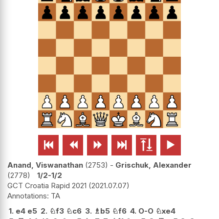






Anand, Viswanathan
2753
-
Grischuk, Alexander
2778
1/2-1/2
GCT Croatia Rapid 2021
2021.07.07
TA
1.
e4
e5
2.
♘
f3
♘
c6
3.
♗
b5
♘
f6
4.
O-O
♘
xe4