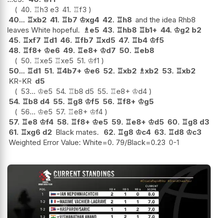
40.
♖
h3
e3
41.
♖
f3
40...
♖
xb2
41.
♖
b7
♔
xg4
42.
♖
h8
and the idea Rhb8
leaves White hopeful.
♗
e5
43.
♖
hb8
♖
b1+
44.
♔
g2
b2
45.
♖
xf7
♖
d1
46.
♖
fb7
♖
xd5
47.
♖
b4
♔
f5
48.
♖
f8+
♔
e6
49.
♖
e8+
♔
d7
50.
♖
eb8
50.
♖
xe5
♖
xe5
51.
♔
f1
50...
♖
d1
51.
♖
4b7+
♔
e6
52.
♖
xb2
♗
xb2
53.
♖
xb2
KR-KR
d5
53...
♔
e5
54.
♖
b8
d5
55.
♖
e8+
♔
d4
54.
♖
b8
d4
55.
♖
g8
♔
f5
56.
♖
f8+
♔
g5
56...
♔
e5
57.
♖
e8+
♔
f4
57.
♖
e8
♔
f4
58.
♖
f8+
♔
e5
59.
♖
e8+
♔
d5
60.
♖
g8
d3
61.
♖
xg6
d2
Black mates.
62.
♖
g8
♔
c4
63.
♖
d8
♔
c3
Weighted Error Value: White=0. 79/Black=0.23
0-1