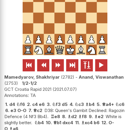






Mamedyarov, Shakhriyar
2782
-
Anand, Viswanathan
2753
1/2-1/2
GCT Croatia Rapid 2021
2021.07.07
TA
1.
d4
♘
f6
2.
c4
e6
3.
♘
f3
d5
4.
♘
c3
♗
b4
5.
♕
a4+
♘
c6
6.
e3
O-O
7.
♕
c2
D38: Queen's Gambit Declined: Ragozin
Defence (4 Nf3 Bb4).
♖
e8
8.
♗
d2
♗
f8
9.
♗
e2
White is
slightly better.
♘
b4
10.
♕
b1
dxc4
11.
♗
xc4
b6
12.
O-
O
♗
a6