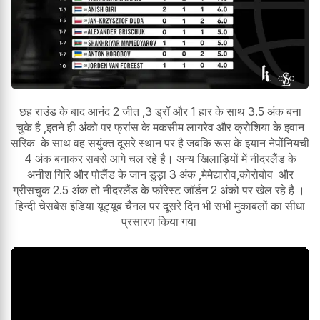
छह राउंड के बाद आनंद 2 जीत ,3 ड्रॉ और 1 हार के साथ 3.5 अंक बना
चुके है ,इतने ही अंको पर फ्रांस के मकसीम लागरेव और क्रोशिया के इवान
सरिक के साथ वह सयुंक्त दूसरे स्थान पर है जबकि रूस के इयान नेपोंनियची
4 अंक बनाकर सबसे आगे चल रहे है। अन्य खिलाड़ियों में नीदरलैंड के
अनीश गिरि और पोलैंड के जान डुड़ा 3 अंक ,मेमेद्यारोव,कोरोबोव और
ग्रीसचुक 2.5 अंक तो नीदरलैंड के फॉरेस्ट जॉर्डन 2 अंको पर खेल रहे है ।
हिन्दी चेसबेस इंडिया यूट्यूब चैनल पर दूसरे दिन भी सभी मुकाबलों का सीधा
प्रसारण किया गया