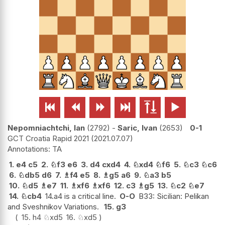






Nepomniachtchi, Ian
2792
-
Saric, Ivan
2653
0-1
GCT Croatia Rapid 2021
2021.07.07
TA
1.
e4
c5
2.
♘
f3
e6
3.
d4
cxd4
4.
♘
xd4
♘
f6
5.
♘
c3
♘
c6
6.
♘
db5
d6
7.
♗
f4
e5
8.
♗
g5
a6
9.
♘
a3
b5
10.
♘
d5
♗
e7
11.
♗
xf6
♗
xf6
12.
c3
♗
g5
13.
♘
c2
♘
e7
14.
♘
cb4
14.a4 is a critical line.
O-O
B33: Sicilian: Pelikan
and Sveshnikov Variations.
15.
g3
15.
h4
♘
xd5
16.
♘
xd5