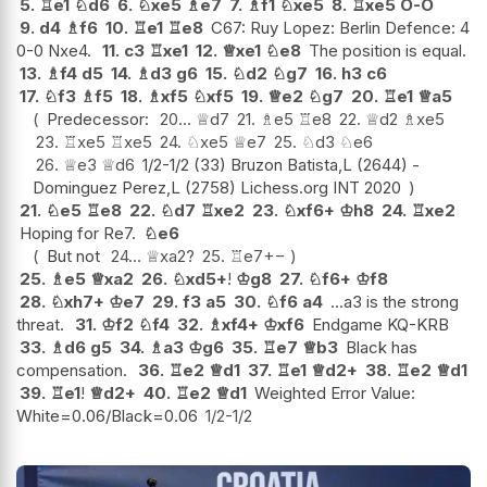
5.
♖
e1
♘
d6
6.
♘
xe5
♗
e7
7.
♗
f1
♘
xe5
8.
♖
xe5
O-O
9.
d4
♗
f6
10.
♖
e1
♖
e8
C67: Ruy Lopez: Berlin Defence: 4
0-0 Nxe4.
11.
c3
♖
xe1
12.
♕
xe1
♘
e8
The position is equal.
13.
♗
f4
d5
14.
♗
d3
g6
15.
♘
d2
♘
g7
16.
h3
c6
17.
♘
f3
♗
f5
18.
♗
xf5
♘
xf5
19.
♕
e2
♘
g7
20.
♖
e1
♕
a5
Predecessor:
20...
♕
d7
21.
♗
e5
♖
e8
22.
♕
d2
♗
xe5
23.
♖
xe5
♖
xe5
24.
♘
xe5
♕
e7
25.
♘
d3
♘
e6
26.
♕
e3
♕
d6
1/2-1/2 (33) Bruzon Batista,L (2644) -
Dominguez Perez,L (2758) Lichess.org INT 2020
21.
♘
e5
♖
e8
22.
♘
d7
♖
xe2
23.
♘
xf6+
♔
h8
24.
♖
xe2
Hoping for Re7.
♘
e6
But not
24...
♕
xa2
?
25.
♖
e7
+−
25.
♗
e5
♕
xa2
26.
♘
xd5+
!
♔
g8
27.
♘
f6+
♔
f8
28.
♘
xh7+
♔
e7
29.
f3
a5
30.
♘
f6
a4
...a3 is the strong
threat.
31.
♔
f2
♘
f4
32.
♗
xf4+
♔
xf6
Endgame KQ-KRB
33.
♗
d6
g5
34.
♗
a3
♔
g6
35.
♖
e7
♕
b3
Black has
compensation.
36.
♖
e2
♕
d1
37.
♖
e1
♕
d2+
38.
♖
e2
♕
d1
39.
♖
e1
!
♕
d2+
40.
♖
e2
♕
d1
Weighted Error Value:
White=0.06/Black=0.06
1/2-1/2