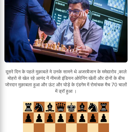
दूसरे दिन के पहले मुक़ाबले मे उनके सामने थे अजरबैजान के ममेद्यारोव ,काले
मोहरो से खेल रहे आनंद नें नीमजो इंडियन ओपेनिंग खेली और दोनों के बीच
जोरदार मुक़ाबला हुआ और ऊंट और घोड़े के एंडगेम में रोमांचक मैच 70 चालों
में ड्रॉ हुआ ।