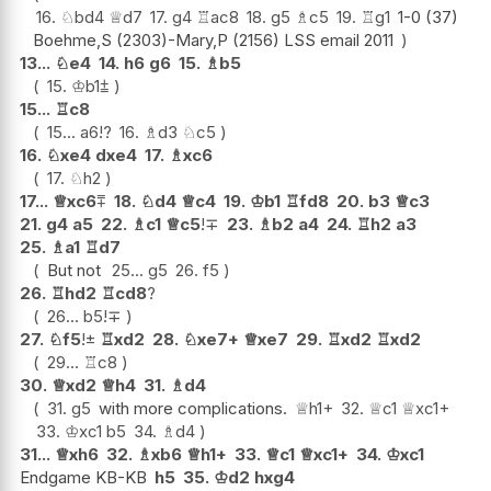
16.
♘
bd4
♕
d7
17.
g4
♖
ac8
18.
g5
♗
c5
19.
♖
g1
1-0 (37)
Boehme,S (2303)-Mary,P (2156) LSS email 2011
13...
♘
e4
14.
h6
g6
15.
♗
b5
15.
♔
b1
⩲
15...
♖
c8
15...
a6
!?
16.
♗
d3
♘
c5
16.
♘
xe4
dxe4
17.
♗
xc6
17.
♘
h2
17...
♕
xc6
⩱
18.
♘
d4
♕
c4
19.
♔
b1
♖
fd8
20.
b3
♕
c3
21.
g4
a5
22.
♗
c1
♕
c5
!
∓
23.
♗
b2
a4
24.
♖
h2
a3
25.
♗
a1
♖
d7
But not
25...
g5
26.
f5
26.
♖
hd2
♖
cd8
?
26...
b5
!
∓
27.
♘
f5
!
±
♖
xd2
28.
♘
xe7+
♕
xe7
29.
♖
xd2
♖
xd2
29...
♖
c8
30.
♕
xd2
♕
h4
31.
♗
d4
31.
g5
with more complications.
♕
h1+
32.
♕
c1
♕
xc1+
33.
♔
xc1
b5
34.
♗
d4
31...
♕
xh6
32.
♗
xb6
♕
h1+
33.
♕
c1
♕
xc1+
34.
♔
xc1
Endgame KB-KB
h5
35.
♔
d2
hxg4