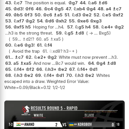
43.
♘
c7
The position is equal.
♔
g7
44.
♘
a6
♗
d6
45.
♔
d3
!
♔
f6
46.
♔
c4
♔
g5
47.
♘
xb4
♔
g4
48.
a4
♗
c7
49.
♔
b5
♔
f3
50.
♔
c6
♗
a5
51.
♘
d3
♔
e2
52.
♘
e5
♔
xf2
53.
♘
xf7
♔
g2
54.
♔
d6
♔
xh2
55.
♔
xe6
♔
xg3
56.
♔
xf5
h5
Hoping for ...h4.
57.
♘
g5
h4
58.
♘
e4+
♔
g2
...h3 is the strong threat.
59.
♘
g5
♗
d8
( -> ... Bxg5)
59...
♗
d2
!?
60.
a5
♗
xa5
60.
♘
e6
♔
g3
!
61.
♘
f4
Avoid the trap
61.
♘
xd8
?
h3
−+
61...
♗
c7
62.
♘
e2+
♔
g2
White must now prevent ...h3.
63.
a5
♗
xa5
And now ...Bc7 would win.
64.
♔
g4
♗
d8
65.
♘
f4+
♔
f2
66.
♘
h3+
♔
e2
67.
♘
f4+
♔
d1
68.
♘
h3
♔
e2
69.
♘
f4+
♔
d1
70.
♘
h3
♔
e2
Whites
escaped into a draw. Weighted Error Value:
White=0.09/Black=0.12
1/2-1/2