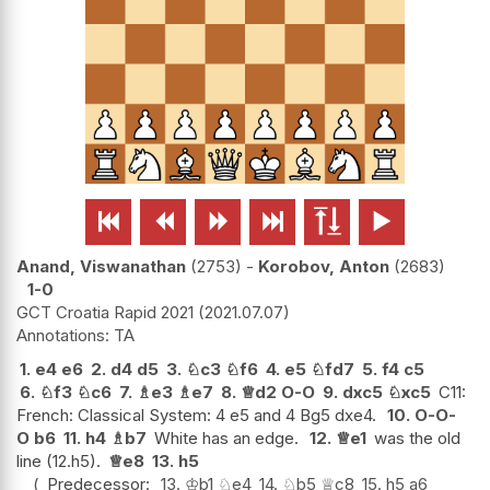






Anand, Viswanathan
2753
-
Korobov, Anton
2683
1-0
GCT Croatia Rapid 2021
2021.07.07
TA
1.
e4
e6
2.
d4
d5
3.
♘
c3
♘
f6
4.
e5
♘
fd7
5.
f4
c5
6.
♘
f3
♘
c6
7.
♗
e3
♗
e7
8.
♕
d2
O-O
9.
dxc5
♘
xc5
C11:
French: Classical System: 4 e5 and 4 Bg5 dxe4.
10.
O-O-
O
b6
11.
h4
♗
b7
White has an edge.
12.
♕
e1
was the old
line (12.h5).
♕
e8
13.
h5
Predecessor:
13.
♔
b1
♘
e4
14.
♘
b5
♕
c8
15.
h5
a6