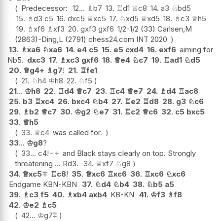
Predecessor:
12...
♗
b7
13.
♖
d1
♕
c8
14.
a3
♘
bd5
15.
♗
d3
c5
16.
dxc5
♕
xc5
17.
♘
xd5
♕
xd5
18.
♗
c3
♕
h5
19.
♗
xf6
♗
xf3
20.
gxf3
gxf6
1/2-1/2 (33) Carlsen,M
(2863)-Ding,L (2791) chess24.com INT 2020
13.
♗
xa6
♘
xa6
14.
e4
c5
15.
e5
cxd4
16.
exf6
aiming for
Nb5.
dxc3
17.
♗
xc3
gxf6
18.
♕
e4
♘
c7
19.
♖
ad1
♘
d5
20.
♕
g4+
♗
g7
!
21.
♖
fe1
21.
♘
h4
♔
h8
22.
♘
f5
21...
♔
h8
22.
♖
d4
♕
c7
23.
♖
c4
♕
e7
24.
♗
d4
♖
ac8
25.
b3
♖
xc4
26.
bxc4
♘
b4
27.
♖
e2
♖
d8
28.
g3
♘
c6
29.
♗
b2
♕
c7
30.
♔
g2
♘
e7
31.
♖
c2
♕
c6
32.
c5
bxc5
33.
♕
h5
33.
♕
c4
was called for.
33...
♔
g8
?
33...
c4
!
−+
and Black stays clearly on top. Strongly
threatening ... Rd3.
34.
♕
xf7
♘
g8
34.
♕
xc5
∓
♖
c8
!
35.
♕
xc6
♖
xc6
36.
♖
xc6
♘
xc6
Endgame KBN-KBN
37.
♘
d4
♘
b4
38.
♘
b5
a5
39.
♗
c3
f5
40.
♗
xb4
axb4
KB-KN
41.
♔
f3
♗
f8
42.
♔
e2
♗
c5
42...
♔
g7
⩱