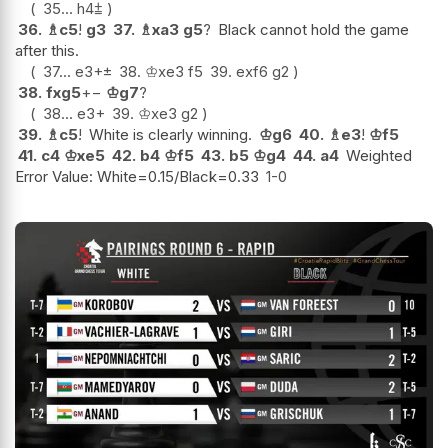
35...
h4
⩲
36.
♗
c5
!
g3
37.
♗
xa3
g5
?
Black cannot hold the game
after this.
37...
e3+
±
38.
♔
xe3
f5
39.
exf6
g2
38.
fxg5
+−
♔
g7
?
38...
e3+
39.
♔
xe3
g2
39.
♗
c5
!
White is clearly winning.
♔
g6
40.
♗
e3
!
♔
f5
41.
c4
♔
xe5
42.
b4
♔
f5
43.
b5
♔
g4
44.
a4
Weighted
Error Value: White=0.15/Black=0.33
1-0