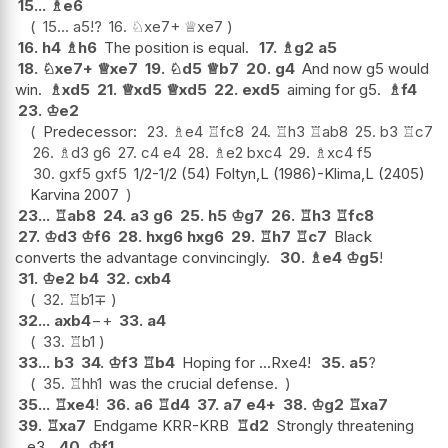
15...
♗
e6
15...
a5
!?
16.
♘
xe7+
♕
xe7
16.
h4
♗
h6
The position is equal.
17.
♗
g2
a5
18.
♘
xe7+
♕
xe7
19.
♘
d5
♕
b7
20.
g4
And now g5 would
win.
♗
xd5
21.
♕
xd5
♕
xd5
22.
exd5
aiming for g5.
♗
f4
23.
♔
e2
Predecessor:
23.
♗
e4
♖
fc8
24.
♖
h3
♖
ab8
25.
b3
♖
c7
26.
♗
d3
g6
27.
c4
e4
28.
♗
e2
bxc4
29.
♗
xc4
f5
30.
gxf5
gxf5
1/2-1/2 (54) Foltyn,L (1986)-Klima,L (2405)
Karvina 2007
23...
♖
ab8
24.
a3
g6
25.
h5
♔
g7
26.
♖
h3
♖
fc8
27.
♔
d3
♔
f6
28.
hxg6
hxg6
29.
♖
h7
♖
c7
Black
converts the advantage convincingly.
30.
♗
e4
♔
g5
!
31.
♔
e2
b4
32.
cxb4
32.
♖
b1
∓
32...
axb4
−+
33.
a4
33.
♖
b1
33...
b3
34.
♔
f3
♖
b4
Hoping for ...Rxe4!
35.
a5
?
35.
♖
hh1
was the crucial defense.
35...
♖
xe4
!
36.
a6
♖
d4
37.
a7
e4+
38.
♔
g2
♖
xa7
39.
♖
xa7
Endgame KRR-KRB
♖
d2
Strongly threatening
...e3.
40.
♔
f1