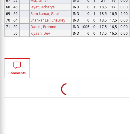
67
52
Md., Umar
IND
0
1
21
19
0,00
68
46
Jayati, Acharya
IND
0
1
18,5
17
0,00
69
59
Ram kumar, Gaur
IND
0
1
18,5
16,5
2,00
70
64
Shankar Lal, Chaurey
IND
0
0
18,5
17,5
0,00
71
30
Daniel, Pramod
IND
1006
0
17,5
16,5
0,00
50
Kiyaan, Dev
IND
0
0
17,5
16,5
0,00