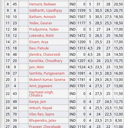
8
45
Hemant, Raikwar
IND
0
5
31
28
20,50
9
8
Siddharth, Upadhyay
IND
1559
5
30,5
28,5
20,75
10
10
Batham, Avinash
IND
1507
5
30,5
27,5
18,50
11
23
Yadav, Gaurav
IND
1177
5
28,5
25,5
18,50
12
58
Pradyumna, Yadav
IND
0
5
27
24
17,00
13
12
Lokendra, Rohit
IND
1472
5
26,5
25
16,50
14
21
Divam, Arya
IND
1200
5
25,5
23
17,00
15
18
Ravi, Palsule
IND
1313
4,5
29
27
15,25
16
48
Jitendra, Chaturvedi
IND
0
4,5
26
24
14,50
17
20
Kanishka, Choudhary
IND
1207
4,5
26
23,5
15,75
18
9
Jain, Nitin
IND
1524
4,5
23,5
23
13,50
19
27
Samhita, Pungavanam
IND
1091
4
31,5
28,5
16,00
20
3
Mukesh kumar, Saxena
IND
1741
4
29,5
26,5
13,00
21
4
Amit, Jagawani
IND
1701
4
27,5
27
13,00
Harmeet singh,
22
43
IND
0
4
27,5
25
11,50
Chhabra
23
49
Kavya, Jain
IND
0
4
27
24,5
12,75
24
34
Ankush, Nayak
IND
0
4
25,5
23,5
11,50
25
70
Vilas Rao, Sapre
IND
0
4
24
22,5
12,00
26
39
Bhupendra, Jatav
IND
0
4
23,5
21,5
8,50
27
26
Praneet, Chorghade
IND
1110
4
23
22
11,00