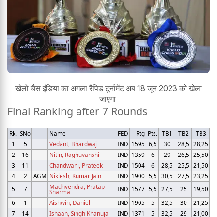
खेलो चैस इंडिया का अगला रैपिड टूर्नामेंट अब 18 जून 2023 को खेला
जाएगा
Final Ranking after 7 Rounds
Rk.
SNo
Name
FED
Rtg
Pts.
TB1
TB2
TB3
1
5
Vedant, Bhardwaj
IND
1595
6,5
30
28,5
28,25
2
16
Nitin, Raghuvanshi
IND
1359
6
29
26,5
25,50
3
11
Chandwani, Prateek
IND
1504
6
28,5
25,5
21,50
4
2
AGM
Niklesh, Kumar Jain
IND
1900
5,5
30,5
27,5
23,25
Madhvendra, Pratap
5
7
IND
1577
5,5
27,5
25
19,50
Sharma
6
1
Aishwin, Daniel
IND
1905
5
32,5
30
21,25
7
14
Ishaan, Singh Khanuja
IND
1371
5
32,5
29
21,00