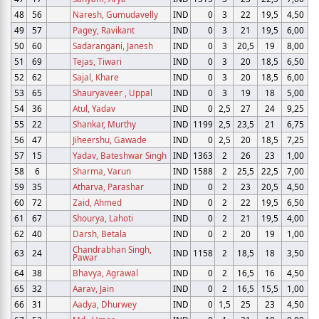
48
56
Naresh, Gumudavelly
IND
0
3
22
19,5
4,50
49
57
Pagey, Ravikant
IND
0
3
21
19,5
6,00
50
60
Sadarangani, Janesh
IND
0
3
20,5
19
8,00
51
69
Tejas, Tiwari
IND
0
3
20
18,5
6,50
52
62
Sajal, Khare
IND
0
3
20
18,5
6,00
53
65
Shauryaveer , Uppal
IND
0
3
19
18
5,00
54
36
Atul, Yadav
IND
0
2,5
27
24
9,25
55
22
Shankar, Murthy
IND
1199
2,5
23,5
21
6,75
56
47
Jiheershu, Gawade
IND
0
2,5
20
18,5
7,25
57
15
Yadav, Bateshwar Singh
IND
1363
2
26
23
1,00
58
6
Sharma, Varun
IND
1588
2
25,5
22,5
7,00
59
35
Atharva, Parashar
IND
0
2
23
20,5
4,50
60
72
Zaid, Ahmed
IND
0
2
22
19,5
6,50
61
67
Shourya, Lahoti
IND
0
2
21
19,5
4,00
62
40
Darsh, Betala
IND
0
2
20
19
1,00
Chandrabhan Singh,
63
24
IND
1158
2
18,5
18
3,50
Pawar
64
38
Bhavya, Agrawal
IND
0
2
16,5
16
4,50
65
32
Aarav, Jain
IND
0
2
16,5
15,5
1,00
66
31
Aadya, Dhurwey
IND
0
1,5
25
23
4,50