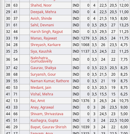
28
63
Shahid, Noor
IND
0
4
22,5
20,5
12,00
29
41
Deepak, Mehra
IND
0
4
22,5
20,5
11,00
30
37
Avish, Shinde
IND
0
4
21,5
19,5
8,00
31
61
Sahil, Devnani
IND
0
3,5
29,5
27
13,25
32
44
Harsh Singh, Rajput
IND
0
3,5
29,5
27
11,25
33
19
Manas, Rajawat
IND
1279
3,5
26,5
24
11,75
34
28
Shreyash, Karkare
IND
1068
3,5
26
23,5
4,75
35
25
Siya, Kaushik
IND
1137
3,5
24,5
22
11,25
Nakshatra,
36
54
IND
0
3,5
24
22
7,75
Gumudavelly
37
42
Gaurav, Shakya
IND
0
3,5
22,5
20,5
8,25
38
68
Suryansh, Gour
IND
0
3,5
21,5
20
8,25
39
55
Naman Kumar, Rathore
IND
0
3,5
21
19
8,75
40
53
Medant, Jain
IND
0
3,5
20,5
19
8,75
41
71
Vishal, Mehra
IND
0
3,5
15,5
15
6,25
42
13
Rai, Amit
IND
1376
3
26,5
24
10,75
43
33
Anay, Agrawal
IND
0
3
26
23,5
9,00
44
66
Shivam, Shrivastava
IND
0
3
24,5
23
5,00
45
51
Kushagra, Gupta
IND
0
3
24
22,5
10,00
46
29
Bapat, Gaurav Shirish
IND
1039
3
24
22
6,00
47
17
Sanyam, Arya
IND
1315
3
23
22,5
7,00