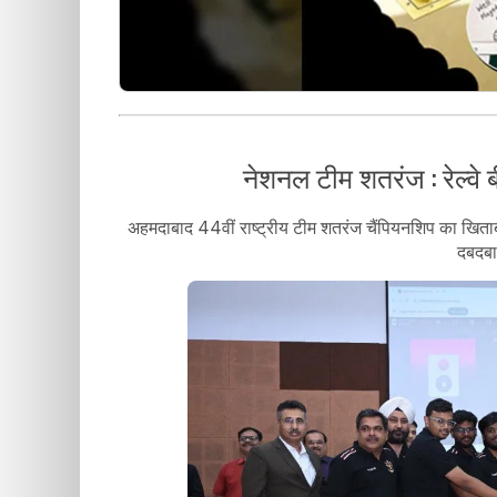
नेशनल टीम शतरंज : रेल्वे
अहमदाबाद 44वीं राष्ट्रीय टीम शतरंज चैंपियनशिप का खिताब र
दबदबा