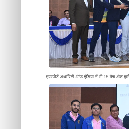
एयरपोर्ट अथॉरिटी ऑफ इंडिया नें भी 16 मैच अंक ह