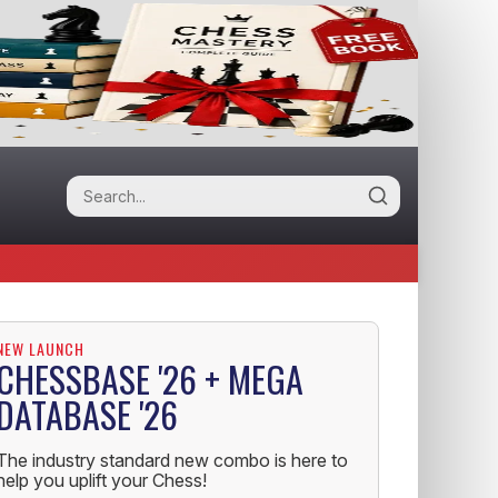
NEW LAUNCH
CHESSBASE '26 + MEGA
DATABASE '26
The industry standard new combo is here to
help you uplift your Chess!