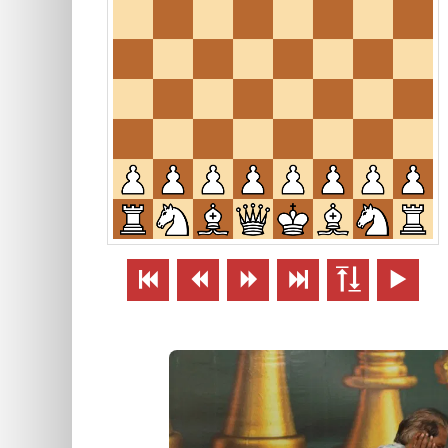





