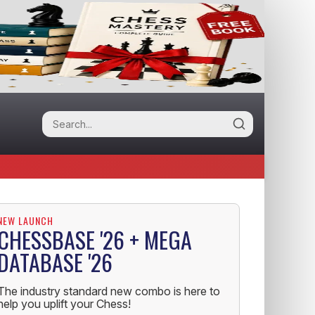
NEW LAUNCH
CHESSBASE '26 + MEGA
DATABASE '26
The industry standard new combo is here to
help you uplift your Chess!