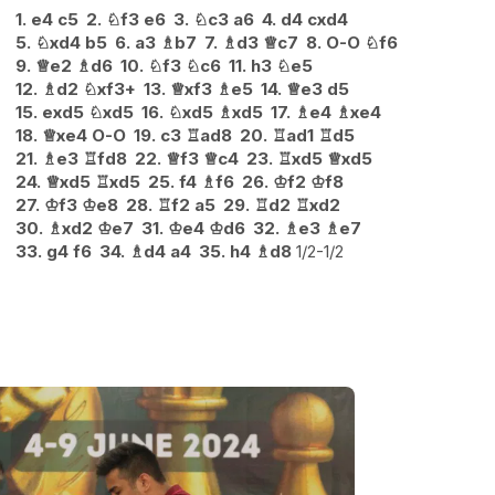
1.
e4
c5
2.
♘
f3
e6
3.
♘
c3
a6
4.
d4
cxd4
5.
♘
xd4
b5
6.
a3
♗
b7
7.
♗
d3
♕
c7
8.
O-O
♘
f6
9.
♕
e2
♗
d6
10.
♘
f3
♘
c6
11.
h3
♘
e5
12.
♗
d2
♘
xf3+
13.
♕
xf3
♗
e5
14.
♕
e3
d5
15.
exd5
♘
xd5
16.
♘
xd5
♗
xd5
17.
♗
e4
♗
xe4
18.
♕
xe4
O-O
19.
c3
♖
ad8
20.
♖
ad1
♖
d5
21.
♗
e3
♖
fd8
22.
♕
f3
♕
c4
23.
♖
xd5
♕
xd5
24.
♕
xd5
♖
xd5
25.
f4
♗
f6
26.
♔
f2
♔
f8
27.
♔
f3
♔
e8
28.
♖
f2
a5
29.
♖
d2
♖
xd2
30.
♗
xd2
♔
e7
31.
♔
e4
♔
d6
32.
♗
e3
♗
e7
33.
g4
f6
34.
♗
d4
a4
35.
h4
♗
d8
1/2-1/2