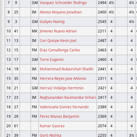
7
9
GM
Vasquez Schroeder Rodrigo
2494
4½
4½
8
25
IM
Alonso Moyano Jonathan
2400
4½
4½
9
3
GM
Guliyev Namig
2545
4
4½
10
41
MK
Jimenez Ruano Adrian
2211
4
4
11
13
IM
Cori Quispe Kevin Joel
2487
4
4
12
15
FM
Diaz Camallonga Carles
2463
4
4
13
17
GM
Torre Eugenio
2460
4
4
14
19
IM
Mohammad Nubairshah Shaikh
2441
4
4
15
35
FM
Herrera Reyes Jose Antonio
2311
4
4
16
21
GM
Herraiz Hidalgo Herminio
2421
4
4
17
23
IM
Raghunandan Kaumandur Srihari
2417
4
4
18
27
FM
Valenzuela Gomez Fernando
2389
4
4
19
29
FM
Perez Manas Benjamin
2369
4
4
20
61
Kumar Gaurav
2074
4
4
21
39
FM
Gorti Akshita
2255
4
3½