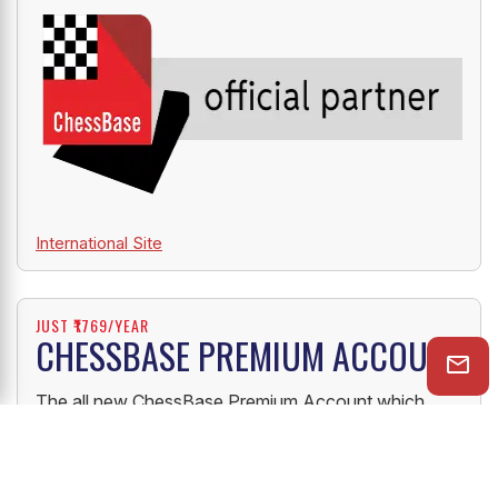
International Site
JUST ₹1769/YEAR
CHESSBASE PREMIUM ACCOUNT
The all new ChessBase Premium Account which
gives you access to ten amazing online ChessBase
services like PlayChess, videos, tactics trainer,
openings trainer, let's check function, cloud engine
and much more.