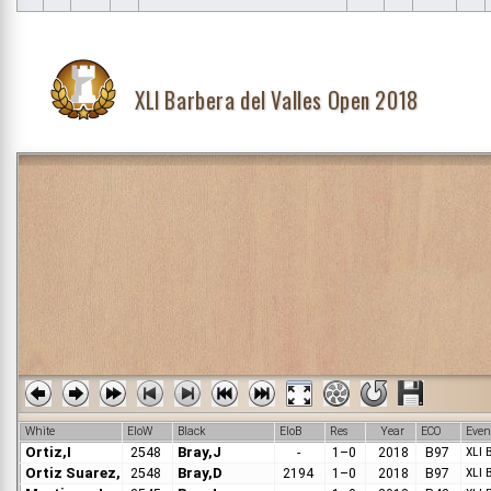
XLI Barbera del Valles Open 2018
White
EloW
Black
EloB
Res
Year
ECO
Even
Ortiz,I
Bray,J
XLI 
2548
-
1–0
2018
B97
Ortiz Suarez,I
Bray,D
XLI 
2548
2194
1–0
2018
B97