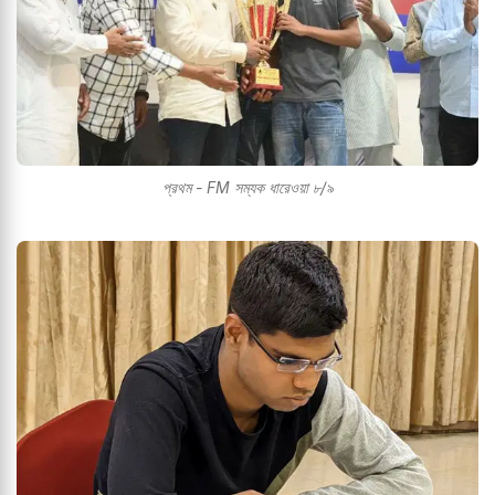
প্রথম - FM সম্যক ধারেওয়া ৮/৯