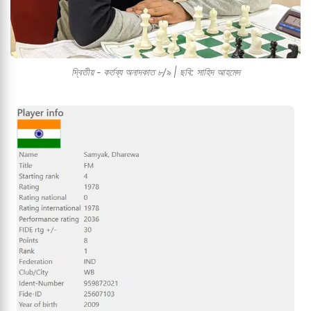
দ্বিতীয় - কর্তব্য অনাদকাত ৮/৯ | ছবি: সাহিদ আহমেদ