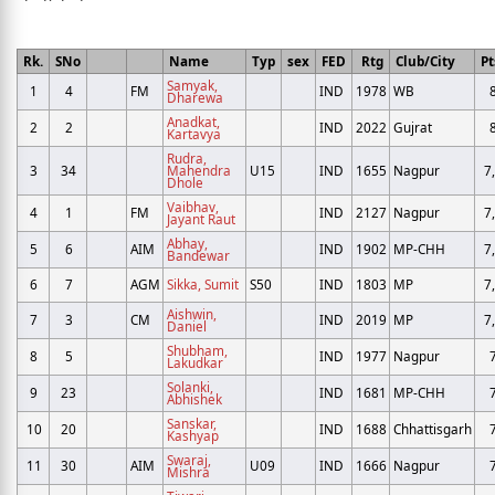
Rk.
SNo
Name
Typ
sex
FED
Rtg
Club/City
Pt
Samyak,
1
4
FM
IND
1978
WB
Dharewa
Anadkat,
2
2
IND
2022
Gujrat
Kartavya
Rudra,
3
34
Mahendra
U15
IND
1655
Nagpur
7
Dhole
Vaibhav,
4
1
FM
IND
2127
Nagpur
7
Jayant Raut
Abhay,
5
6
AIM
IND
1902
MP-CHH
7
Bandewar
6
7
AGM
Sikka, Sumit
S50
IND
1803
MP
7
Aishwin,
7
3
CM
IND
2019
MP
7
Daniel
Shubham,
8
5
IND
1977
Nagpur
Lakudkar
Solanki,
9
23
IND
1681
MP-CHH
Abhishek
Sanskar,
10
20
IND
1688
Chhattisgarh
Kashyap
Swaraj,
11
30
AIM
U09
IND
1666
Nagpur
Mishra