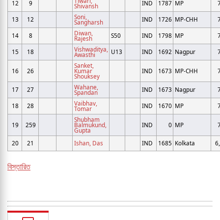
Tiwari,
12
9
IND
1787
MP
Shivansh
Soni,
13
12
IND
1726
MP-CHH
Sangharsh
Diwan,
14
8
S50
IND
1798
MP
Rajesh
Vishwaditya,
15
18
U13
IND
1692
Nagpur
Awasthi
Sanket,
16
26
Kumar
IND
1673
MP-CHH
Shouksey
Wahane,
17
27
IND
1673
Nagpur
Spandan
Vaibhav,
18
28
IND
1670
MP
Tomar
Shubham
19
259
Balmukund,
IND
0
MP
Gupta
20
21
Ishan, Das
IND
1685
Kolkata
6
বিস্তারিত