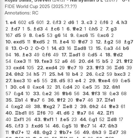
FIDE World Cup 2025
2025.??.??
RC
1.
e4
602
c5
601
2.
♘
f3
2
d6
1
3.
c3
2
♘
f6
2
4.
h3
2
♗
d7
1
5.
♗
d3
4
♗
c6
1
6.
♕
e2
1
♘
h5
2
7.
g3
167
d5
9
8.
♘
e5
53
g6
14
9.
♘
xc6
15
♘
xc6
2
10.
exd5
11
♕
xd5
2
11.
♗
e4
10
♕
d7
3
12.
♗
g2
58
♗
g7
8
13.
O-O
2
O-O
1
14.
d3
16
♖
ad8
13
15.
♘
a3
44
b6
94
16.
♗
e3
49
♘
f6
49
17.
♖
ad1
8
♘
d5
4
18.
♕
d2
54
♘
xe3
11
19.
fxe3
52
a6
46
20.
d4
15
b5
2
21.
♕
f2
33
cxd4
105
22.
exd4
29
♕
c7
19
23.
♕
f3
36
♖
d6
39
24.
♔
h2
34
h5
71
25.
h4
18
b4
2
26.
♘
c2
59
bxc3
2
27.
bxc3
10
e5
55
28.
d5
83
e4
2
29.
♕
xe4
69
♘
e5
1
30.
c4
8
♘
xc4
32
31.
♘
d4
20
♘
e5
35
32.
♔
h1
57
♘
g4
10
33.
♘
e2
36
♕
b6
56
34.
♕
f3
18
♘
e3
68
35.
♖
b1
4
♕
a7
6
36.
♕
f2
20
♕
e7
46
37.
♖
fe1
4
♘
xg2
48
38.
♕
xg2
7
♖
e8
2
39.
♔
h2
44
♕
e3
61
40.
♖
bd1
85
♖
f6
70
41.
d6
2
♕
a7
84
42.
♖
f1
40
♖
xf1
26
43.
♕
xf1
1
♗
e5
23
44.
♘
g1
52
♖
d8
17
45.
♘
f3
3
♗
xd6
14
46.
♘
g5
18
♕
c7
14
47.
♔
h3
11
♕
d7+
12
48.
♔
g2
2
♕
b7+
56
49.
♔
h3
9
♖
d7
38