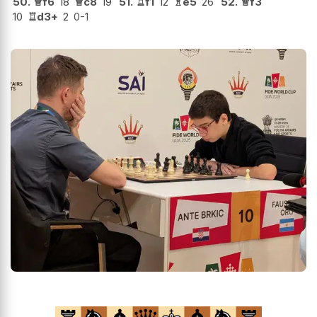
50.
♕
f6
18
♕
c8
19
51.
♖
f1
12
♗
e5
26
52.
♕
f3
10
♖
d3+
2
0-1