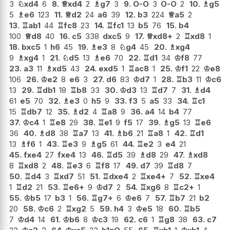
3
♘
xd4
6
8.
♕
xd4
2
♗
g7
3
9.
O-O
3
O-O
2
10.
♗
g5
5
♗
e6
123
11.
♕
d2
24
a6
39
12.
b3
224
♕
a5
2
13.
♖
ab1
44
♖
fc8
23
14.
♖
fc1
13
b5
76
15.
b4
100
♕
d8
40
16.
c5
338
dxc5
9
17.
♕
xd8+
2
♖
xd8
1
18.
bxc5
1
h6
45
19.
♗
e3
8
♘
g4
45
20.
♗
xg4
9
♗
xg4
1
21.
♘
d5
13
♗
e6
70
22.
♖
d1
34
♔
f8
77
23.
a3
11
♗
xd5
43
24.
exd5
1
♖
ac8
1
25.
♔
f1
22
♔
e8
106
26.
♔
e2
8
e6
3
27.
d6
83
♔
d7
1
28.
♖
b3
11
♔
c6
13
29.
♖
db1
18
♖
b8
33
30.
♔
d3
13
♖
d7
7
31.
♗
d4
61
e5
70
32.
♗
e3
0
h5
9
33.
f3
5
a5
33
34.
♖
c1
15
♖
db7
12
35.
♗
d2
4
♖
a8
9
36.
a4
14
b4
77
37.
♔
c4
1
♖
e8
29
38.
♖
e1
9
f5
17
39.
♗
g5
13
♖
e6
36
40.
♗
d8
38
♖
a7
13
41.
♗
b6
21
♖
a8
1
42.
♖
d1
13
♗
f6
1
43.
♖
e3
9
♗
g5
61
44.
♖
e2
3
e4
21
45.
fxe4
27
fxe4
13
46.
♖
d5
39
♗
d8
29
47.
♗
xd8
8
♖
xd8
2
48.
♖
e3
6
♖
f8
17
49.
d7
39
♖
d8
7
50.
♖
d4
3
♖
xd7
51
51.
♖
dxe4
2
♖
xe4+
7
52.
♖
xe4
1
♖
d2
21
53.
♖
e6+
9
♔
d7
2
54.
♖
xg6
8
♖
c2+
1
55.
♔
b5
17
b3
1
56.
♖
g7+
6
♔
e6
7
57.
♖
b7
21
b2
20
58.
♔
c6
2
♖
xg2
5
59.
h4
3
♔
e5
18
60.
♖
b5
7
♔
d4
14
61.
♔
b6
8
♔
c3
19
62.
c6
1
♖
g8
38
63.
c7