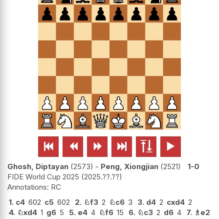






Ghosh, Diptayan
2573
-
Peng, Xiongjian
2521
1-0
FIDE World Cup 2025
2025.??.??
RC
1.
c4
602
c5
602
2.
♘
f3
2
♘
c6
3
3.
d4
2
cxd4
2
4.
♘
xd4
1
g6
5
5.
e4
4
♘
f6
15
6.
♘
c3
2
d6
4
7.
♗
e2