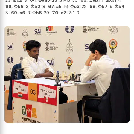
23
♔
c2
3
64.
♔
xa5
23
b1=Q
55
65.
♖
xb1
1
♔
xb1
4
66.
♔
b6
3
♔
b2
8
67.
a5
16
♔
c3
22
68.
♔
b7
9
♔
b4
5
69.
a6
3
♔
b5
29
70.
a7
2
1-0