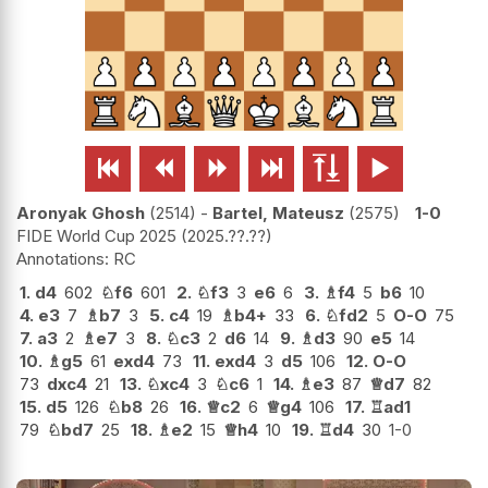






Aronyak Ghosh
2514
-
Bartel, Mateusz
2575
1-0
FIDE World Cup 2025
2025.??.??
RC
1.
d4
602
♘
f6
601
2.
♘
f3
3
e6
6
3.
♗
f4
5
b6
10
4.
e3
7
♗
b7
3
5.
c4
19
♗
b4+
33
6.
♘
fd2
5
O-O
75
7.
a3
2
♗
e7
3
8.
♘
c3
2
d6
14
9.
♗
d3
90
e5
14
10.
♗
g5
61
exd4
73
11.
exd4
3
d5
106
12.
O-O
73
dxc4
21
13.
♘
xc4
3
♘
c6
1
14.
♗
e3
87
♕
d7
82
15.
d5
126
♘
b8
26
16.
♕
c2
6
♕
g4
106
17.
♖
ad1
79
♘
bd7
25
18.
♗
e2
15
♕
h4
10
19.
♖
d4
30
1-0