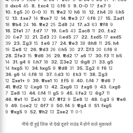
8
dxc4
45
8.
♗
xc4
12
♘
f6
9
9.
O-O
17
♗
e7
9
10.
♗
g5
20
O-O
10
11.
♕
e2
10
h6
16
12.
♗
h4
28
♘
h5
12
13.
♗
xe7
14
♕
xe7
12
14.
♕
e3
27
♘
f6
27
15.
♖
ad1
18
♕
b4
24
16.
♕
e2
25
♖
d8
24
17.
a3
63
♕
f8
9
18.
♖
fe1
37
♗
d7
17
19.
♘
e5
43
♖
ac8
11
20.
♗
a2
20
♘
e7
32
21.
♖
d3
23
♘
ed5
27
22.
♗
xd5
17
exd5
39
23.
♖
g3
15
♗
e6
27
24.
♕
e3
38
♔
h8
11
25.
h4
19
♖
e8
12
26.
♕
d3
26
♘
h5
30
27.
♖
f3
20
♘
f6
8
28.
♖
fe3
15
♕
d6
36
29.
♕
d2
17
a6
17
30.
f3
11
b5
14
31.
g4
8
♘
h7
18
32.
♖
3e2
12
♔
g8
21
33.
g5
14
hxg5
10
34.
hxg5
8
♕
d8
31
35.
♖
g2
8
f6
12
36.
g6
14
♘
f8
18
37.
♘
d3
10
♗
h3
11
38.
♖
g3
12
♖
xe1+
9
39.
♕
xe1
10
♗
f5
8
40.
♘
f4
7
♕
d6
7
41.
♕
d2
12
♘
xg6
13
42.
♖
xg6
13
♗
xg6
9
43.
♘
xg6
7
♖
e8
13
44.
♘
f4
11
g5
9
45.
♘
fe2
12
♔
g7
11
46.
♕
e1
10
♖
e3
12
47.
♕
f2
9
♖
e8
12
48.
♘
g3
9
♕
e6
9
49.
♘
ce2
12
♔
f7
9
50.
f4
9
♕
g4
8
51.
fxg5
9
♕
xg5
9
52.
♕
h2
13
♖
xe2
11
0-1
नीचे दी हुई लिंक से देखे दूसरे राउंड में होने वाले मुकाबले