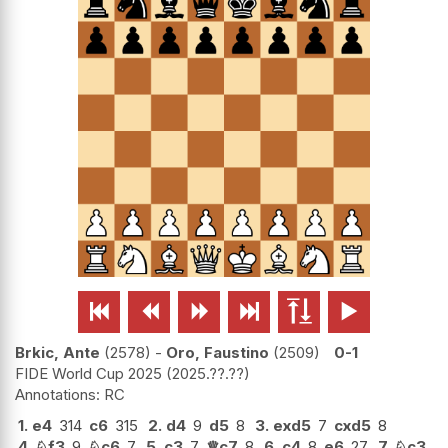






Brkic, Ante
2578
-
Oro, Faustino
2509
0-1
FIDE World Cup 2025
2025.??.??
RC
1.
e4
314
c6
315
2.
d4
9
d5
8
3.
exd5
7
cxd5
8
4.
♘
f3
9
♘
c6
7
5.
c3
7
♕
c7
8
6.
c4
8
e6
27
7.
♘
c3