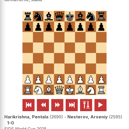






Harikrishna, Pentala
2690
-
Nesterov, Arseniy
2595
1-0
FIDE World Cup 2025