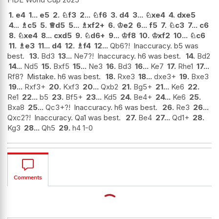
1.
e4
1...
e5
2.
♘
f3
2...
♘
f6
3.
d4
3...
♘
xe4
4.
dxe5
4...
♗
c5
5.
♕
d5
5...
♗
xf2+
6.
♔
e2
6...
f5
7.
♘
c3
7...
c6
8.
♘
xe4
8...
cxd5
9.
♘
d6+
9...
♔
f8
10.
♔
xf2
10...
♘
c6
11.
♗
e3
11...
d4
12.
♗
f4
12...
Qb6?!
Inaccuracy. b5 was
best.
13.
Bd3
13...
Ne7?!
Inaccuracy. h6 was best.
14.
Bd2
14...
Nd5
15.
Bxf5
15...
Ne3
16.
Bd3
16...
Ke7
17.
Rhe1
17...
Rf8?
Mistake. h6 was best.
18.
Rxe3
18...
dxe3+
19.
Bxe3
19...
Rxf3+
20.
Kxf3
20...
Qxb2
21.
Bg5+
21...
Ke6
22.
Re1
22...
b5
23.
Bf5+
23...
Kd5
24.
Be4+
24...
Ke6
25.
Bxa8
25...
Qc3+?!
Inaccuracy. h6 was best.
26.
Re3
26...
Qxc2?!
Inaccuracy. Qa1 was best.
27.
Be4
27...
Qd1+
28.
Kg3
28...
Qh5
29.
h4 1-0