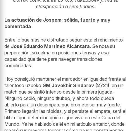
Con un convincente 1.5–0.5, Yakubboev firma su
clasificación a semifinales.
La actuación de Jospem: sólida, fuerte y muy
comentada
Entre lo que más he disfrutado seguir está el rendimiento
de
José Eduardo Martínez Alcántara
. Se nota su
preparación, su calma en posiciones tensas y esa
capacidad que tiene para navegar transiciones
complicadas.
Hoy consiguió mantener el marcador en igualdad frente al
talentoso uzbeko
GM Javokhir Sindarov (2721)
, en un
match que se sintió intenso desde la primera jugada.
Ninguno cedió, ninguno titubeó, y ahora todo queda
abierto para un desempate que promete ser muy fuerte.
Primero llegarán las rápidas, y si persiste el empate, será el
blitz el que determine quién sigue vivo en esta Copa del
Mundo. Ya he hablado de él en mi artículo anterior, donde
repasé sus mayores logros y cómo ha ido construyendo,