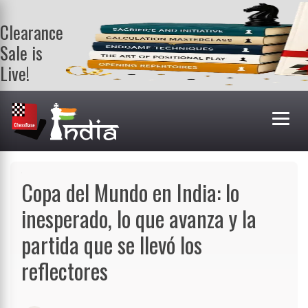
Clearance
Sale is
Live!
Get a FREE
book on
purchasing 2
or more
books. Valid
till 9th Aug.
Shop Books
Copa del Mundo en India: lo
inesperado, lo que avanza y la
partida que se llevó los
reflectores