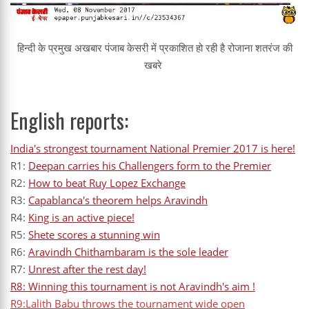
हिन्दी के प्रमुख अखबार पंजाब केसरी में प्रकाशित हो रही है रोजाना शतरंज की
खबरे
English reports:
India's strongest tournament National Premier 2017 is here!
R1:
Deepan carries his Challengers form to the Premier
R2:
How to beat Ruy Lopez Exchange
R3:
Capablanca's theorem helps Aravindh
R4:
King is an active piece!
R5:
Shete scores a stunning win
R6:
Aravindh Chithambaram is the sole leader
R7:
Unrest after the rest day!
R8: Winning this tournament is not Aravindh's aim !
R9:Lalith Babu throws the tournament wide open