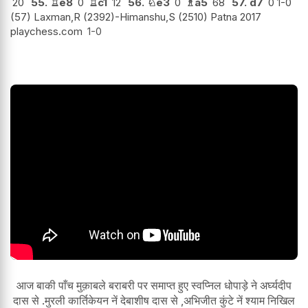
20
55.
♖
e8
0
♖
c1
12
56.
♘
e3
0
♗
a5
68
57.
d7
0 1-0
(57) Laxman,R (2392)-Himanshu,S (2510) Patna 2017
playchess.com
1-0
आज बाकी पाँच मुक़ाबले बराबरी पर समाप्त हुए स्वप्निल धोपाड़े ने अर्घ्यदीप
दास से .मुरली कार्तिकेयन नें देबाशीष दास से ,अभिजीत कुंटे नें श्याम निखिल