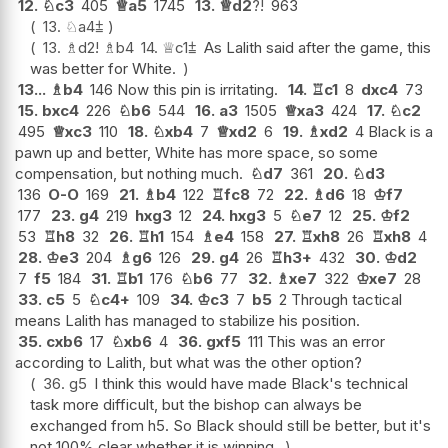
12.
♘
c3
405
♕
a5
1745
13.
♕
d2
?!
963
13.
♘
a4
⩲
13.
♗
d2
!
♗
b4
14.
♕
c1
⩲
As Lalith said after the game, this
was better for White.
13...
♗
b4
146 Now this pin is irritating.
14.
♖
c1
8
dxc4
73
15.
bxc4
226
♘
b6
544
16.
a3
1505
♕
xa3
424
17.
♘
c2
495
♕
xc3
110
18.
♘
xb4
7
♕
xd2
6
19.
♗
xd2
4 Black is a
pawn up and better, White has more space, so some
compensation, but nothing much.
♘
d7
361
20.
♘
d3
136
O-O
169
21.
♗
b4
122
♖
fc8
72
22.
♗
d6
18
♔
f7
177
23.
g4
219
hxg3
12
24.
hxg3
5
♘
e7
12
25.
♔
f2
53
♖
h8
32
26.
♖
h1
154
♗
e4
158
27.
♖
xh8
26
♖
xh8
4
28.
♔
e3
204
♗
g6
126
29.
g4
26
♖
h3+
432
30.
♔
d2
7
f5
184
31.
♖
b1
176
♘
b6
77
32.
♗
xe7
322
♔
xe7
28
33.
c5
5
♘
c4+
109
34.
♔
c3
7
b5
2 Through tactical
means Lalith has managed to stabilize his position.
35.
cxb6
17
♘
xb6
4
36.
gxf5
111 This was an error
according to Lalith, but what was the other option?
36.
g5
I think this would have made Black's technical
task more difficult, but the bishop can always be
exchanged from h5. So Black should still be better, but it's
not 100% clear whether it is winning.