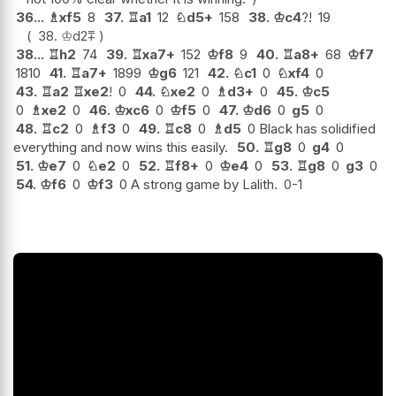
36...
♗
xf5
8
37.
♖
a1
12
♘
d5+
158
38.
♔
c4
?!
19
38.
♔
d2
⩱
38...
♖
h2
74
39.
♖
xa7+
152
♔
f8
9
40.
♖
a8+
68
♔
f7
1810
41.
♖
a7+
1899
♔
g6
121
42.
♘
c1
0
♘
xf4
0
43.
♖
a2
♖
xe2
!
0
44.
♘
xe2
0
♗
d3+
0
45.
♔
c5
0
♗
xe2
0
46.
♔
xc6
0
♔
f5
0
47.
♔
d6
0
g5
0
48.
♖
c2
0
♗
f3
0
49.
♖
c8
0
♗
d5
0 Black has solidified
everything and now wins this easily.
50.
♖
g8
0
g4
0
51.
♔
e7
0
♘
e2
0
52.
♖
f8+
0
♔
e4
0
53.
♖
g8
0
g3
0
54.
♔
f6
0
♔
f3
0 A strong game by Lalith.
0-1