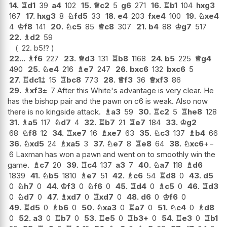
14.
♖
d1
39
a4
102
15.
♕
c2
5
g6
271
16.
♖
b1
104
hxg3
167
17.
hxg3
8
♘
fd5
33
18.
e4
203
fxe4
100
19.
♘
xe4
4
♔
f8
141
20.
♘
c5
85
♕
c8
307
21.
b4
88
♔
g7
517
22.
♗
d2
59
22.
b5
!?
22...
♗
f6
227
23.
♕
d3
131
♖
b8
1168
24.
b5
225
♕
g4
490
25.
♘
e4
216
♗
e7
247
26.
bxc6
132
bxc6
5
27.
♖
dc1
⩲
15
♖
bc8
773
28.
♕
f3
36
♕
xf3
86
29.
♗
xf3
±
7 After this White's advantage is very clear. He
has the bishop pair and the pawn on c6 is weak. Also now
there is no kingside attack.
♗
a3
59
30.
♖
c2
5
♖
he8
128
31.
♗
a5
117
♘
d7
4
32.
♖
b7
21
♖
e7
184
33.
♔
g2
68
♘
f8
12
34.
♖
xe7
16
♗
xe7
63
35.
♘
c3
137
♗
b4
66
36.
♘
xd5
24
♗
xa5
3
37.
♘
e7
8
♖
e8
64
38.
♘
xc6
+−
6 Laxman has won a pawn and went on to smoothly win the
game.
♗
c7
20
39.
♖
c4
137
a3
7
40.
♘
a7
118
♗
d6
1839
41.
♘
b5
1810
♗
e7
51
42.
♗
c6
54
♖
d8
0
43.
d5
0
♘
h7
0
44.
♔
f3
0
♘
f6
0
45.
♖
d4
0
♗
c5
0
46.
♖
d3
0
♘
d7
0
47.
♗
xd7
0
♖
xd7
0
48.
d6
0
♔
f6
0
49.
♖
d5
0
♗
b6
0
50.
♘
xa3
0
♖
a7
0
51.
♘
c4
0
♗
d8
0
52.
a3
0
♖
b7
0
53.
♖
e5
0
♖
b3+
0
54.
♖
e3
0
♖
b1