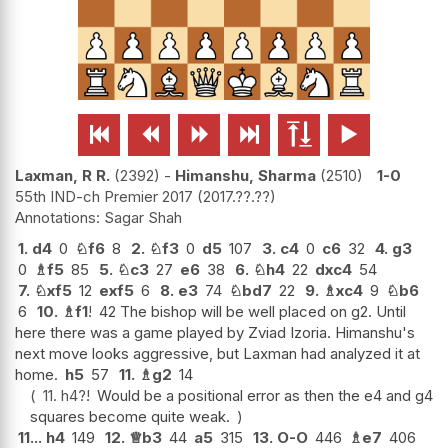






Laxman, R R.
2392
-
Himanshu, Sharma
2510
1-0
55th IND-ch Premier 2017
2017.??.??
Sagar Shah
1.
d4
0
♘
f6
8
2.
♘
f3
0
d5
107
3.
c4
0
c6
32
4.
g3
0
♗
f5
85
5.
♘
c3
27
e6
38
6.
♘
h4
22
dxc4
54
7.
♘
xf5
12
exf5
6
8.
e3
74
♘
bd7
22
9.
♗
xc4
9
♘
b6
6
10.
♗
f1
!
42 The bishop will be well placed on g2. Until
here there was a game played by Zviad Izoria. Himanshu's
next move looks aggressive, but Laxman had analyzed it at
home.
h5
57
11.
♗
g2
14
11.
h4
?!
Would be a positional error as then the e4 and g4
squares become quite weak.
11...
h4
149
12.
♕
b3
44
a5
315
13.
O-O
446
♗
e7
406