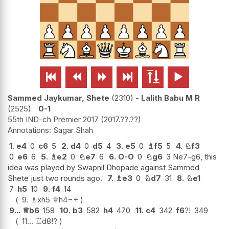






Sammed Jaykumar, Shete
2310
-
Lalith Babu M R
2525
0-1
55th IND-ch Premier 2017
2017.??.??
Sagar Shah
1.
e4
0
c6
5
2.
d4
0
d5
4
3.
e5
0
♗
f5
5
4.
♘
f3
0
e6
6
5.
♗
e2
0
♘
e7
6
6.
O-O
0
♘
g6
3 Ne7-g6, this
idea was played by Swapnil Dhopade against Sammed
Shete just two rounds ago.
7.
♗
e3
0
♘
d7
31
8.
♘
e1
7
h5
10
9.
f4
14
9.
♗
xh5
♕
h4
−+
9...
♕
b6
158
10.
b3
582
h4
470
11.
c4
342
f6
?!
349
11...
♖
d8
!?