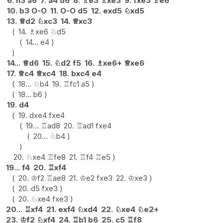
6.
h3
a6
7.
a4
d6
8.
♗
e3
♗
xe3
9.
fxe3
♗
e6
10.
b3
O-O
11.
O-O
d5
12.
exd5
♘
xd5
13.
♕
d2
♘
xc3
14.
♕
xc3
14.
♗
xe6
♘
d5
14...
e4
14...
♕
d6
15.
♘
d2
f5
16.
♗
xe6+
♕
xe6
17.
♕
c4
♕
xc4
18.
bxc4
e4
18...
♘
b4
19.
♖
fc1
a5
18...
b6
19.
d4
19.
dxe4
fxe4
19...
♖
ad8
20.
♖
ad1
fxe4
20...
♘
b4
20.
♘
xe4
♖
fe8
21.
♖
f4
♖
e5
19...
f4
20.
♖
xf4
20.
♔
f2
♖
ae8
21.
♔
e2
fxe3
22.
♔
xe3
20.
d5
fxe3
20.
♘
xe4
fxe3
20...
♖
xf4
21.
exf4
♘
xd4
22.
♘
xe4
♘
e2+
23.
♔
f2
♘
xf4
24.
♖
b1
b6
25.
c5
♖
f8